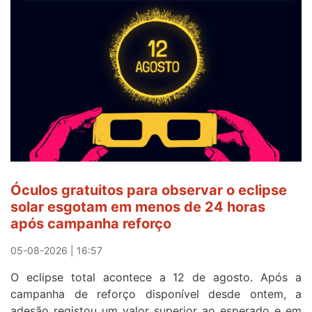
veste
a
Camisola
Amarela
e
após
ser
o
quarto
a
cruzar
Óculos gratuitos para observar o eclipse
a
solar esgotam em menos de 24 horas
meta
após campanha reforço
em
Sintra
05-08-2026 | 16:57
na
O eclipse total acontece a 12 de agosto. Após a
primeira
campanha de reforço disponível desde ontem, a
etapa
adesão registou um valor superior ao esperado e em