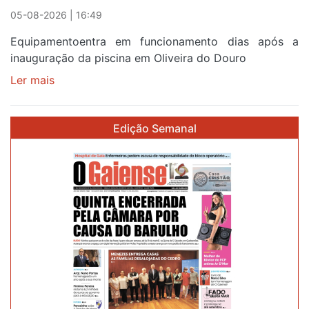
reforço
05-08-2026 | 16:49
Equipamentoentra em funcionamento dias após a
inauguração da piscina em Oliveira do Douro
Ler mais
sobre
Piscina
no
Edição Semanal
areinho
de
Avintes
abre
este
sábado